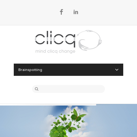
Facebook
LinkedIn
Brainspotting