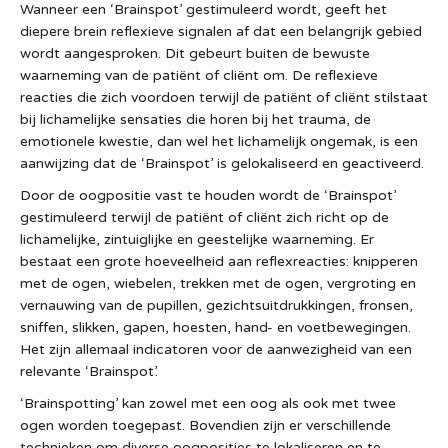
Wanneer een ‘Brainspot’ gestimuleerd wordt, geeft het
diepere brein reflexieve signalen af dat een belangrijk gebied
wordt aangesproken. Dit gebeurt buiten de bewuste
waarneming van de patiënt of cliënt om. De reflexieve
reacties die zich voordoen terwijl de patiënt of cliënt stilstaat
bij lichamelijke sensaties die horen bij het trauma, de
emotionele kwestie, dan wel het lichamelijk ongemak, is een
aanwijzing dat de ‘Brainspot’ is gelokaliseerd en geactiveerd.
Door de oogpositie vast te houden wordt de ‘Brainspot’
gestimuleerd terwijl de patiënt of cliënt zich richt op de
lichamelijke, zintuiglijke en geestelijke waarneming. Er
bestaat een grote hoeveelheid aan reflexreacties: knipperen
met de ogen, wiebelen, trekken met de ogen, vergroting en
vernauwing van de pupillen, gezichtsuitdrukkingen, fronsen,
sniffen, slikken, gapen, hoesten, hand- en voetbewegingen.
Het zijn allemaal indicatoren voor de aanwezigheid van een
relevante ‘Brainspot’.
‘Brainspotting’ kan zowel met een oog als ook met twee
ogen worden toegepast. Bovendien zijn er verschillende
technieken om diverse oogposities te lokaliseren en te